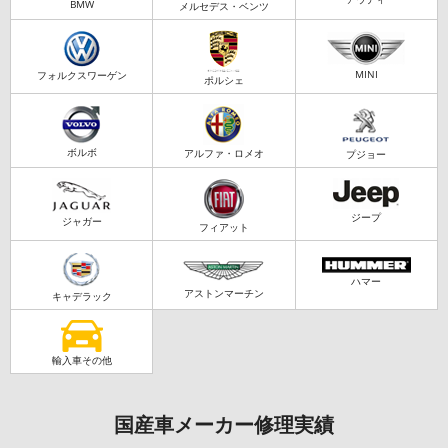
BMW
メルセデス・ベンツ
MINI
フォルクスワーゲン
ポルシェ
ボルボ
アルファ・ロメオ
プジョー
ジープ
ジャガー
フィアット
ハマー
アストンマーチン
キャデラック
輸入車その他
国産車メーカー修理実績