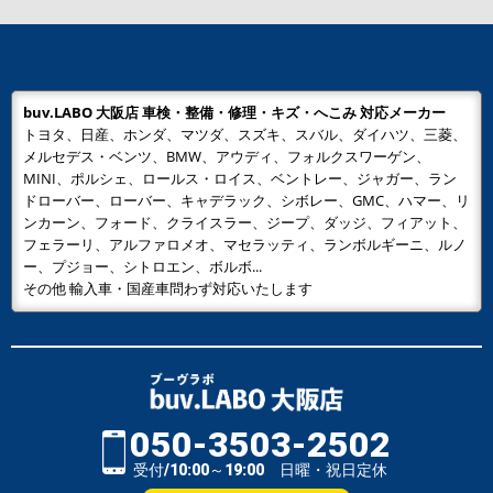
buv.LABO 大阪店 車検・整備・修理・キズ・へこみ 対応メーカー
トヨタ、日産、ホンダ、マツダ、スズキ、スバル、ダイハツ、三菱、
メルセデス・ベンツ、BMW、アウディ、フォルクスワーゲン、
MINI、ポルシェ、ロールス・ロイス、ベントレー、ジャガー、ラン
ドローバー、ローバー、キャデラック、シボレー、GMC、ハマー、リ
ンカーン、フォード、クライスラー、ジープ、ダッジ、フィアット、
フェラーリ、アルファロメオ、マセラッティ、ランボルギーニ、ルノ
ー、プジョー、シトロエン、ボルボ...
その他 輸入車・国産車問わず対応いたします
050-3503-2502
受付/10:00～19:00 日曜・祝日定休