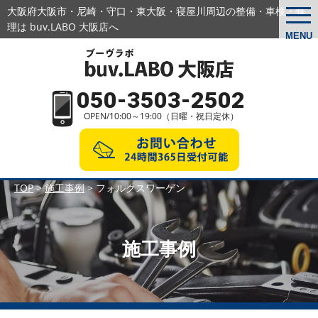
大阪府大阪市・尼崎・守口・東大阪・寝屋川周辺の
整備・車検・修
togg
navi
理は buv.LABO 大阪店へ
MENU
050-3503-2502
OPEN/10:00～19:00（日曜・祝日定休）
TOP
>
施工事例
>
フォルクスワーゲン
施工事例