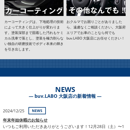
カーコーティングは、下地処理の技術
おクルマでお困りごとがありました
によって大きく仕上がりが変わりま
ら、遠慮なくご相談ください。大阪府
す。塗装深部まで固着した汚れもケミ
エリアでお車のことなら何でも
カル洗車で落とし、塗装を極力削らな
buv.LABO 大阪店にお任せください！
い独自の研磨技術でボディ本来の輝き
を引き出します。
NEWS
― buv.LABO 大阪店の新着情報 ―
2024/12/25
NEWS
年末年始休暇のお知らせ
いつもご利用いただきありがとうございます！12月28日（土）〜1