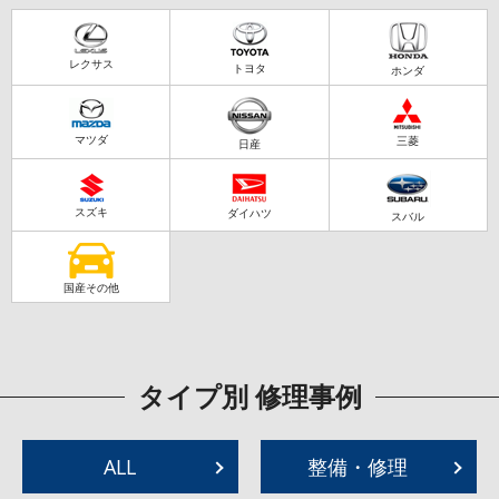
レクサス
トヨタ
ホンダ
マツダ
三菱
日産
スズキ
ダイハツ
スバル
国産その他
タイプ別 修理事例
ALL
整備・修理