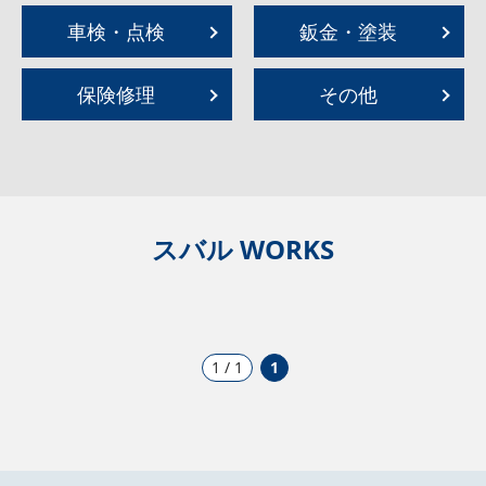
車検・点検
鈑金・塗装
保険修理
その他
スバル WORKS
1 / 1
1