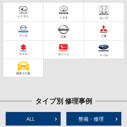
レクサス
トヨタ
ホンダ
マツダ
三菱
日産
スズキ
ダイハツ
スバル
国産その他
タイプ別 修理事例
ALL
整備・修理