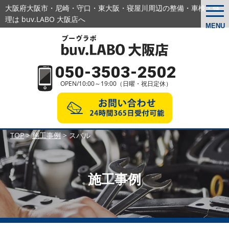
大阪府大阪市・尼崎・守口・東大阪・寝屋川周辺の
整備・車検・修
togg
navi
理は buv.LABO 大阪店へ
MENU
050-3503-2502
OPEN/10:00～19:00（日曜・祝日定休）
TOP
>
施工事例
>
スバル
施工事例