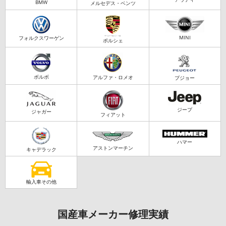
BMW
メルセデス・ベンツ
MINI
フォルクスワーゲン
ポルシェ
ボルボ
アルファ・ロメオ
プジョー
ジープ
ジャガー
フィアット
ハマー
アストンマーチン
キャデラック
輸入車その他
国産車メーカー修理実績