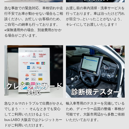
急な事故での緊急対応、車検切れや走
お渡し前の車内清掃・洗車サービスを
行不安でお車が動かせない場合もご相
行っております。車は治ったけど汚れ
談ください。お忙しいお客様のため、
が目立つ...といったことがないよう、
ご自宅への納車も行っております。
キレイにしてお渡しいたします！
※保険適用外の場合、別途費用がかか
る場合がございます。
急なクルマのトラブルで出費がかさん
輸入車専用のテスターを完備している
でしまう・・・ そんなときでも安心
ため、ディーラー品質の整備・車検が
してご利用いただけるように
可能です。大阪市周辺から多数ご依頼
buv.LABO 大阪店ではクレジットカー
いただいております。
ドがご利用いただけます。