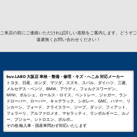
ご来店の前にご連絡いただければ詳しい道順をご案内します。どうぞご
遠慮無くお問い合わせください！
buv.LABO 大阪店 車検・整備・修理・キズ・へこみ 対応メーカー
トヨタ、日産、ホンダ、マツダ、スズキ、スバル、ダイハツ、三菱、
メルセデス・ベンツ、BMW、アウディ、フォルクスワーゲン、
MINI、ポルシェ、ロールス・ロイス、ベントレー、ジャガー、ラン
ドローバー、ローバー、キャデラック、シボレー、GMC、ハマー、リ
ンカーン、フォード、クライスラー、ジープ、ダッジ、フィアット、
フェラーリ、アルファロメオ、マセラッティ、ランボルギーニ、ルノ
ー、プジョー、シトロエン、ボルボ...
その他 輸入車・国産車問わず対応いたします