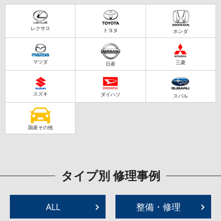
レクサス
トヨタ
ホンダ
マツダ
三菱
日産
スズキ
ダイハツ
スバル
国産その他
タイプ別 修理事例
ALL
整備・修理