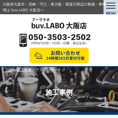
大阪府大阪市・尼崎・守口・東大阪・寝屋川周辺の
整備・車検・修
togg
navi
理は buv.LABO 大阪店へ
MENU
050-3503-2502
OPEN/10:00～19:00（日曜・祝日定休）
TOP
>
施工事例
>
アストンマーチン
施工事例