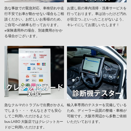
急な事故での緊急対応、車検切れや走
お渡し前の車内清掃・洗車サービスを
行不安でお車が動かせない場合もご相
行っております。車は治ったけど汚れ
談ください。お忙しいお客様のため、
が目立つ...といったことがないよう、
ご自宅への納車も行っております。
キレイにしてお渡しいたします！
※保険適用外の場合、別途費用がかか
る場合がございます。
急なクルマのトラブルで出費がかさん
輸入車専用のテスターを完備している
でしまう・・・ そんなときでも安心
ため、ディーラー品質の整備・車検が
してご利用いただけるように
可能です。大阪市周辺から多数ご依頼
buv.LABO 大阪店ではクレジットカー
いただいております。
ドがご利用いただけます。