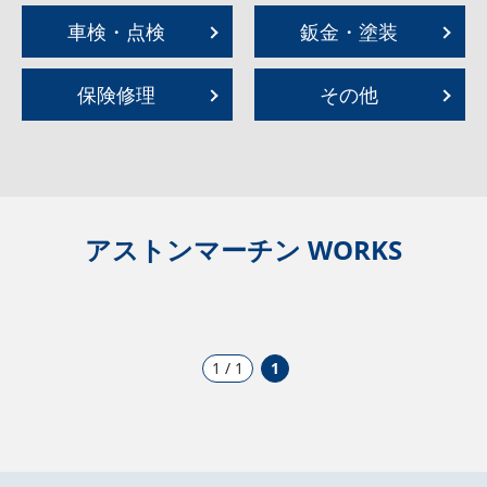
車検・点検
鈑金・塗装
保険修理
その他
アストンマーチン WORKS
1 / 1
1