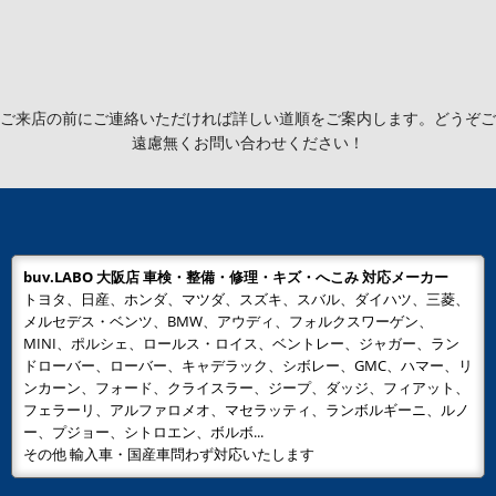
ご来店の前にご連絡いただければ詳しい道順をご案内します。どうぞご
遠慮無くお問い合わせください！
buv.LABO 大阪店 車検・整備・修理・キズ・へこみ 対応メーカー
トヨタ、日産、ホンダ、マツダ、スズキ、スバル、ダイハツ、三菱、
メルセデス・ベンツ、BMW、アウディ、フォルクスワーゲン、
MINI、ポルシェ、ロールス・ロイス、ベントレー、ジャガー、ラン
ドローバー、ローバー、キャデラック、シボレー、GMC、ハマー、リ
ンカーン、フォード、クライスラー、ジープ、ダッジ、フィアット、
フェラーリ、アルファロメオ、マセラッティ、ランボルギーニ、ルノ
ー、プジョー、シトロエン、ボルボ...
その他 輸入車・国産車問わず対応いたします