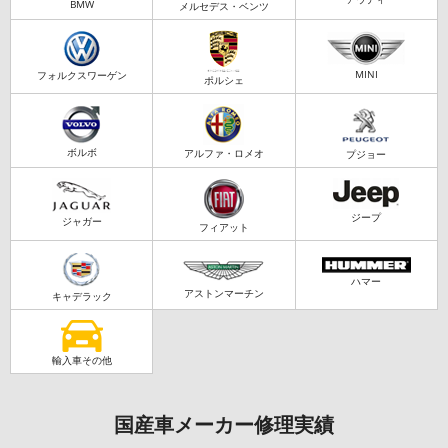
BMW
メルセデス・ベンツ
MINI
フォルクスワーゲン
ポルシェ
ボルボ
アルファ・ロメオ
プジョー
ジープ
ジャガー
フィアット
ハマー
アストンマーチン
キャデラック
輸入車その他
国産車メーカー修理実績