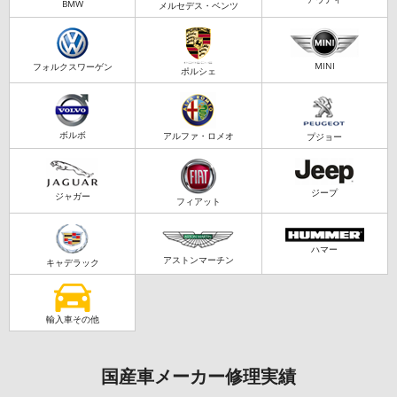
BMW
メルセデス・ベンツ
MINI
フォルクスワーゲン
ポルシェ
ボルボ
アルファ・ロメオ
プジョー
ジープ
ジャガー
フィアット
ハマー
アストンマーチン
キャデラック
輸入車その他
国産車メーカー修理実績