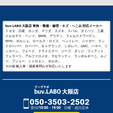
buv.LABO 大阪店 車検・整備・修理・キズ・へこみ 対応メーカー
トヨタ、日産、ホンダ、マツダ、スズキ、スバル、ダイハツ、三菱、
メルセデス・ベンツ、BMW、アウディ、フォルクスワーゲン、
MINI、ポルシェ、ロールス・ロイス、ベントレー、ジャガー、ラン
ドローバー、ローバー、キャデラック、シボレー、GMC、ハマー、リ
ンカーン、フォード、クライスラー、ジープ、ダッジ、フィアット、
フェラーリ、アルファロメオ、マセラッティ、ランボルギーニ、ルノ
ー、プジョー、シトロエン、ボルボ...
その他 輸入車・国産車問わず対応いたします
050-3503-2502
受付/10:00～19:00 日曜・祝日定休