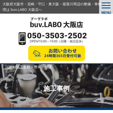
大阪府大阪市・尼崎・守口・東大阪・寝屋川周辺の
整備・車検・修
togg
navi
理は buv.LABO 大阪店へ
MENU
050-3503-2502
OPEN/10:00～19:00（日曜・祝日定休）
TOP
>
施工事例
>
整備・修理
施工事例