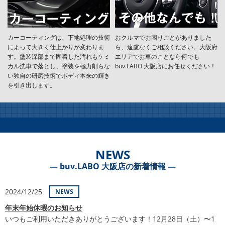
カーコーティングは、下地処理の技術
おクルマでお困りごとがありました
によって大きく仕上がりが変わりま
ら、遠慮なくご相談ください。大阪府
す。塗装深部まで固着した汚れもケミ
エリアでお車のことなら何でも
カル洗車で落とし、塗装を極力削らな
buv.LABO 大阪店にお任せください！
い独自の研磨技術でボディ本来の輝き
を引き出します。
NEWS
― buv.LABO 大阪店の新着情報 ―
2024/12/25
NEWS
年末年始休暇のお知らせ
いつもご利用いただきありがとうございます！12月28日（土）〜1