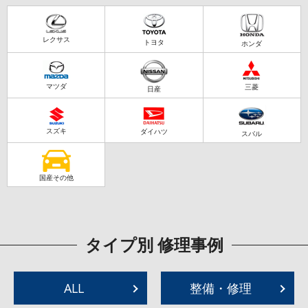
レクサス
トヨタ
ホンダ
マツダ
三菱
日産
スズキ
ダイハツ
スバル
国産その他
タイプ別 修理事例
ALL
整備・修理