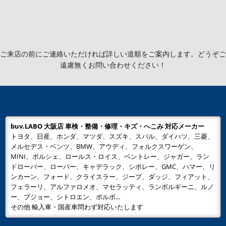
ご来店の前にご連絡いただければ詳しい道順をご案内します。どうぞご
遠慮無くお問い合わせください！
buv.LABO 大阪店 車検・整備・修理・キズ・へこみ 対応メーカー
トヨタ、日産、ホンダ、マツダ、スズキ、スバル、ダイハツ、三菱、
メルセデス・ベンツ、BMW、アウディ、フォルクスワーゲン、
MINI、ポルシェ、ロールス・ロイス、ベントレー、ジャガー、ラン
ドローバー、ローバー、キャデラック、シボレー、GMC、ハマー、リ
ンカーン、フォード、クライスラー、ジープ、ダッジ、フィアット、
フェラーリ、アルファロメオ、マセラッティ、ランボルギーニ、ルノ
ー、プジョー、シトロエン、ボルボ...
その他 輸入車・国産車問わず対応いたします