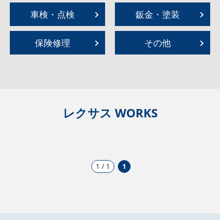
車検・点検
鈑金・塗装
保険修理
その他
レクサス WORKS
1 / 1
1