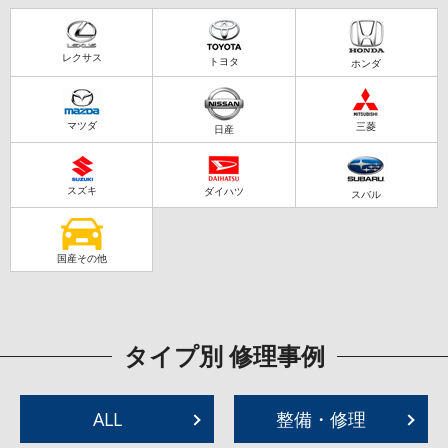
レクサス
トヨタ
ホンダ
マツダ
三菱
日産
スズキ
ダイハツ
スバル
国産その他
タイプ別 修理事例
ALL
整備・修理