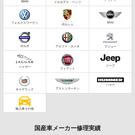
BMW
メルセデス・ベンツ
MINI
フォルクスワーゲン
ポルシェ
ボルボ
アルファ・ロメオ
プジョー
ジープ
ジャガー
フィアット
ハマー
アストンマーチン
キャデラック
輸入車その他
国産車メーカー修理実績