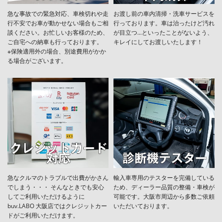
急な事故での緊急対応、車検切れや走
お渡し前の車内清掃・洗車サービスを
行不安でお車が動かせない場合もご相
行っております。車は治ったけど汚れ
談ください。お忙しいお客様のため、
が目立つ...といったことがないよう、
ご自宅への納車も行っております。
キレイにしてお渡しいたします！
※保険適用外の場合、別途費用がかか
る場合がございます。
急なクルマのトラブルで出費がかさん
輸入車専用のテスターを完備している
でしまう・・・ そんなときでも安心
ため、ディーラー品質の整備・車検が
してご利用いただけるように
可能です。大阪市周辺から多数ご依頼
buv.LABO 大阪店ではクレジットカー
いただいております。
ドがご利用いただけます。