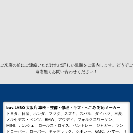
ご来店の前にご連絡いただければ詳しい道順をご案内します。どうぞご
遠慮無くお問い合わせください！
buv.LABO 大阪店 車検・整備・修理・キズ・へこみ 対応メーカー
トヨタ、日産、ホンダ、マツダ、スズキ、スバル、ダイハツ、三菱、
メルセデス・ベンツ、BMW、アウディ、フォルクスワーゲン、
MINI、ポルシェ、ロールス・ロイス、ベントレー、ジャガー、ラン
ドローバー、ローバー、キャデラック、シボレー、GMC、ハマー、リ