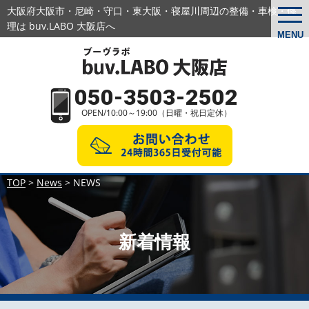
大阪府大阪市・尼崎・守口・東大阪・寝屋川周辺の
整備・車検・修
togg
navi
理は buv.LABO 大阪店へ
MENU
050-3503-2502
OPEN/10:00～19:00（日曜・祝日定休）
TOP
>
News
>
NEWS
新着情報