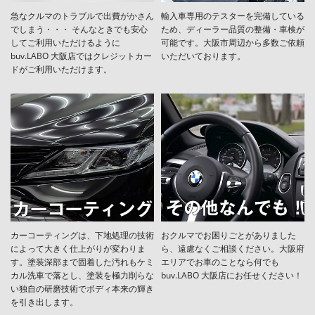
急なクルマのトラブルで出費がかさん
輸入車専用のテスターを完備している
でしまう・・・ そんなときでも安心
ため、ディーラー品質の整備・車検が
してご利用いただけるように
可能です。大阪市周辺から多数ご依頼
buv.LABO 大阪店ではクレジットカー
いただいております。
ドがご利用いただけます。
カーコーティングは、下地処理の技術
おクルマでお困りごとがありました
によって大きく仕上がりが変わりま
ら、遠慮なくご相談ください。大阪府
す。塗装深部まで固着した汚れもケミ
エリアでお車のことなら何でも
カル洗車で落とし、塗装を極力削らな
buv.LABO 大阪店にお任せください！
い独自の研磨技術でボディ本来の輝き
を引き出します。